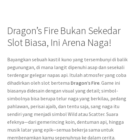
Dragon’s Fire Bukan Sekedar
Slot Biasa, Ini Arena Naga!
Bayangkan sebuah kastil kuno yang tersembunyi di balik
pegunungan, di mana langit dipenuhi asap dan sesekali
terdengar gelegar napas api. Itulah atmosfer yang coba
dihadirkan oleh slot bertema
Dragon’s Fire
. Game ini
biasanya didesain dengan visual yang detail; simbol-
simbolnya bisa berupa telur naga yang berkilau, pedang
pahlawan, perisai ajaib, dan tentu saja, sang naga itu
sendiri yang menjadi simbol Wild atau Scatter. Suara
efeknya—dari gemerincing koin, dentuman api, hingga
musik latar yang epik—semua bekerja sama untuk
membenamkan kamu sepenuhnya ke dalam cerita.