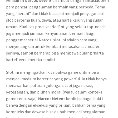
kehadiran
Narcos Netent
disambut dengan antusias oleh
para pencari pengalaman bermain yang berbeda. Tema
yang "berani" dan tidak biasa ini menjadi penyegar dari
slot bertema buah, dewa, atau harta karun yang sudah
umum. Kualitas produksi NetEnt yang selalu top-notch
juga menjadi jaminan kenyamanan bermain. Bagi
penggemar serial Narcos, slot ini adalah cara yang
menyenangkan untuk kembali merasakan atmosfer
serinya, sambil berharap bisa membawa pulang 'harta
kartel' versi mereka sendiri.
Slot ini mengingatkan kita bahwa game online bisa
menjadi medium bercerita yang powerful. Ia tidak hanya
menawarkan putaran gulungan, tapi juga narasi,
ketegangan, dan pilihan moral (walau dalam konteks
game tentu saja).
Narcos Netent
berdiri sebagai bukti
bahwa dengan eksekusi yang brilian, bahkan tema yang
kompleks dan dewasa bisa diubah menjadi pengalaman