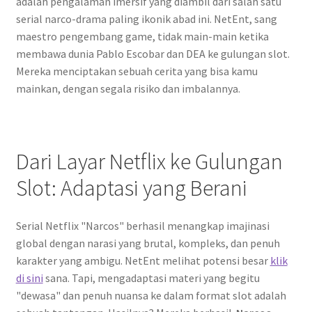
adalah pengalaman imersif yang diambil dari salah satu
serial narco-drama paling ikonik abad ini. NetEnt, sang
maestro pengembang game, tidak main-main ketika
membawa dunia Pablo Escobar dan DEA ke gulungan slot.
Mereka menciptakan sebuah cerita yang bisa kamu
mainkan, dengan segala risiko dan imbalannya.
Dari Layar Netflix ke Gulungan
Slot: Adaptasi yang Berani
Serial Netflix "Narcos" berhasil menangkap imajinasi
global dengan narasi yang brutal, kompleks, dan penuh
karakter yang ambigu. NetEnt melihat potensi besar
klik
di sini
sana. Tapi, mengadaptasi materi yang begitu
"dewasa" dan penuh nuansa ke dalam format slot adalah