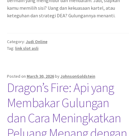
bermain yang menghibur dan mendalam. Jadi, siapkah
kamu memilih sisi? Uang dan kekuasaan kartel, atau
keteguhan dan strategi DEA? Gulungannya menanti.
Category:
Judi Online
Tag:
link slot asli
Posted on
March 30, 2026
by
JohnsonGoldstein
Dragon’s Fire: Api yang
Membakar Gulungan
dan Cara Meningkatkan
Peluang Menang dengan