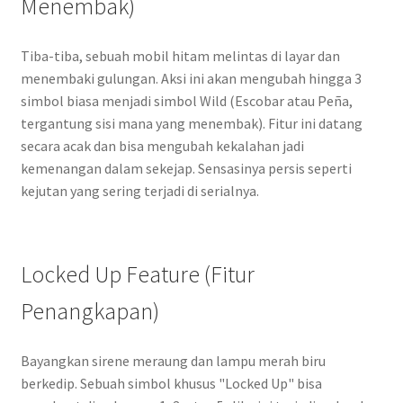
Menembak)
Tiba-tiba, sebuah mobil hitam melintas di layar dan
menembaki gulungan. Aksi ini akan mengubah hingga 3
simbol biasa menjadi simbol Wild (Escobar atau Peña,
tergantung sisi mana yang menembak). Fitur ini datang
secara acak dan bisa mengubah kekalahan jadi
kemenangan dalam sekejap. Sensasinya persis seperti
kejutan yang sering terjadi di serialnya.
Locked Up Feature (Fitur
Penangkapan)
Bayangkan sirene meraung dan lampu merah biru
berkedip. Sebuah simbol khusus "Locked Up" bisa