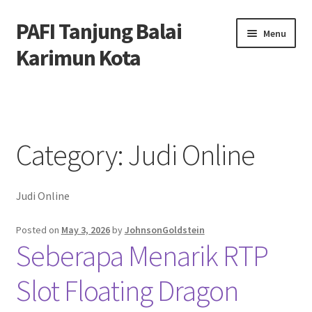
PAFI Tanjung Balai
Skip
Skip
Menu
to
to
Karimun Kota
navigation
content
Home
Hubungi Kami
Category:
Judi Online
Privacy Policy
Judi Online
Tentang Kami
Posted on
May 3, 2026
by
JohnsonGoldstein
Seberapa Menarik RTP
Slot Floating Dragon