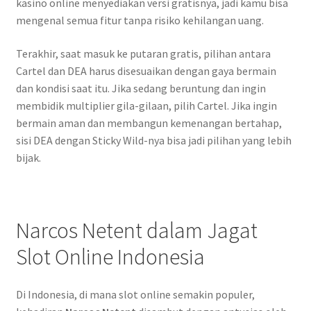
kasino online menyediakan versi gratisnya, jadi kamu bisa
mengenal semua fitur tanpa risiko kehilangan uang.
Terakhir, saat masuk ke putaran gratis, pilihan antara
Cartel dan DEA harus disesuaikan dengan gaya bermain
dan kondisi saat itu. Jika sedang beruntung dan ingin
membidik multiplier gila-gilaan, pilih Cartel. Jika ingin
bermain aman dan membangun kemenangan bertahap,
sisi DEA dengan Sticky Wild-nya bisa jadi pilihan yang lebih
bijak.
Narcos Netent dalam Jagat
Slot Online Indonesia
Di Indonesia, di mana slot online semakin populer,