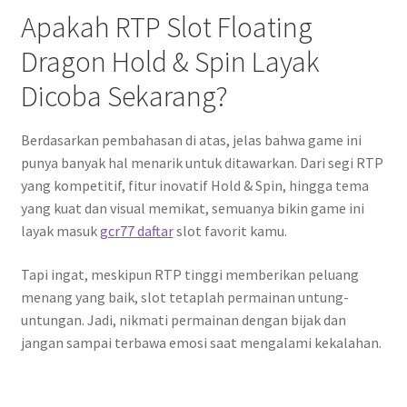
Apakah RTP Slot Floating
Dragon Hold & Spin Layak
Dicoba Sekarang?
Berdasarkan pembahasan di atas, jelas bahwa game ini
punya banyak hal menarik untuk ditawarkan. Dari segi RTP
yang kompetitif, fitur inovatif Hold & Spin, hingga tema
yang kuat dan visual memikat, semuanya bikin game ini
layak masuk
gcr77 daftar
slot favorit kamu.
Tapi ingat, meskipun RTP tinggi memberikan peluang
menang yang baik, slot tetaplah permainan untung-
untungan. Jadi, nikmati permainan dengan bijak dan
jangan sampai terbawa emosi saat mengalami kekalahan.