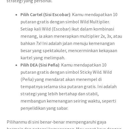
strategi yang personal.
Pilih Cartel (Sisi Escobar)
: Kamu mendapatkan 10
putaran gratis dengan simbol Wild Multiplier.
Setiap kali Wild (Escobar) ikut dalam kombinasi
menang, ia akan menerapkan multiplier 2x, 3x, atau
bahkan 7x! Ini adalah jalan menuju kemenangan
besar yang spektakuler, mencerminkan kekayaan
kartel yang melimpah.
Pilih DEA (Sisi Peña)
: Kamu mendapatkan 10
putaran gratis dengan simbol Sticky Wild. Wild
(Peña) yang mendarat akan menempel di
tempatnya selama sisa putaran gratis. Ini adalah
strategi yang lebih bertahap dan stabil,
membangun kemenangan seiring waktu, seperti
penyelidikan yang sabar.
Pilihanmu di sini benar-benar mempengaruhi gaya
bermain dan potensi kemenangan. Mau cepat kaya dengan