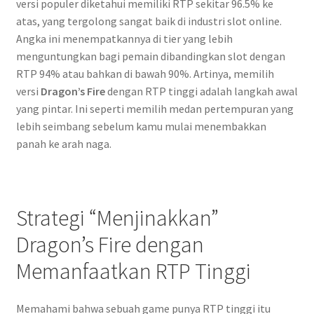
versi populer diketahui memiliki RTP sekitar 96.5% ke
atas, yang tergolong sangat baik di industri slot online.
Angka ini menempatkannya di tier yang lebih
menguntungkan bagi pemain dibandingkan slot dengan
RTP 94% atau bahkan di bawah 90%. Artinya, memilih
versi
Dragon’s Fire
dengan RTP tinggi adalah langkah awal
yang pintar. Ini seperti memilih medan pertempuran yang
lebih seimbang sebelum kamu mulai menembakkan
panah ke arah naga.
Strategi “Menjinakkan”
Dragon’s Fire dengan
Memanfaatkan RTP Tinggi
Memahami bahwa sebuah game punya RTP tinggi itu