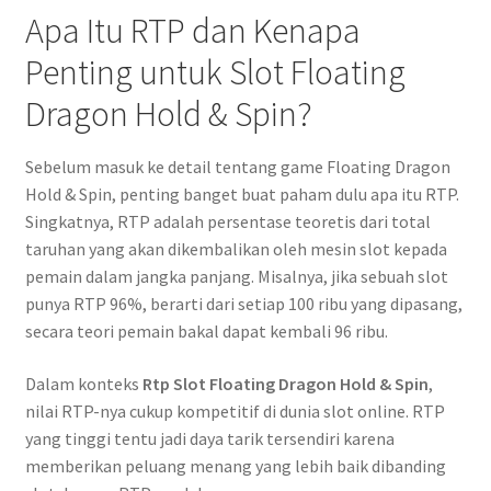
Apa Itu RTP dan Kenapa
Penting untuk Slot Floating
Dragon Hold & Spin?
Sebelum masuk ke detail tentang game Floating Dragon
Hold & Spin, penting banget buat paham dulu apa itu RTP.
Singkatnya, RTP adalah persentase teoretis dari total
taruhan yang akan dikembalikan oleh mesin slot kepada
pemain dalam jangka panjang. Misalnya, jika sebuah slot
punya RTP 96%, berarti dari setiap 100 ribu yang dipasang,
secara teori pemain bakal dapat kembali 96 ribu.
Dalam konteks
Rtp Slot Floating Dragon Hold & Spin
,
nilai RTP-nya cukup kompetitif di dunia slot online. RTP
yang tinggi tentu jadi daya tarik tersendiri karena
memberikan peluang menang yang lebih baik dibanding