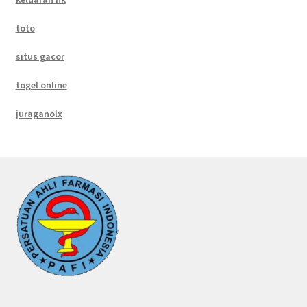
toto
situs gacor
togel online
juraganolx