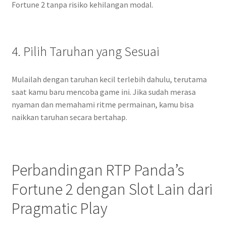
Fortune 2 tanpa risiko kehilangan modal.
4. Pilih Taruhan yang Sesuai
Mulailah dengan taruhan kecil terlebih dahulu, terutama
saat kamu baru mencoba game ini. Jika sudah merasa
nyaman dan memahami ritme permainan, kamu bisa
naikkan taruhan secara bertahap.
Perbandingan RTP Panda’s
Fortune 2 dengan Slot Lain dari
Pragmatic Play