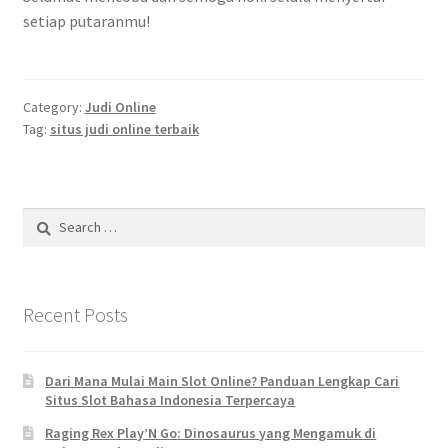
setiap putaranmu!
Category:
Judi Online
Tag:
situs judi online terbaik
Search
for:
Recent Posts
Dari Mana Mulai Main Slot Online? Panduan Lengkap Cari
Situs Slot Bahasa Indonesia Terpercaya
Raging Rex Play’N Go: Dinosaurus yang Mengamuk di