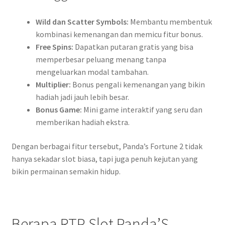
Wild dan Scatter Symbols:
Membantu membentuk
kombinasi kemenangan dan memicu fitur bonus.
Free Spins:
Dapatkan putaran gratis yang bisa
memperbesar peluang menang tanpa
mengeluarkan modal tambahan.
Multiplier:
Bonus pengali kemenangan yang bikin
hadiah jadi jauh lebih besar.
Bonus Game:
Mini game interaktif yang seru dan
memberikan hadiah ekstra.
Dengan berbagai fitur tersebut, Panda’s Fortune 2 tidak
hanya sekadar slot biasa, tapi juga penuh kejutan yang
bikin permainan semakin hidup.
Berapa RTP Slot Panda’S