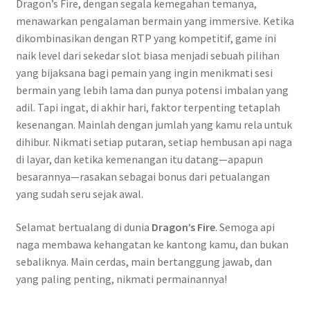
Dragon’s Fire, dengan segala kemegahan temanya,
menawarkan pengalaman bermain yang immersive. Ketika
dikombinasikan dengan RTP yang kompetitif, game ini
naik level dari sekedar slot biasa menjadi sebuah pilihan
yang bijaksana bagi pemain yang ingin menikmati sesi
bermain yang lebih lama dan punya potensi imbalan yang
adil. Tapi ingat, di akhir hari, faktor terpenting tetaplah
kesenangan. Mainlah dengan jumlah yang kamu rela untuk
dihibur. Nikmati setiap putaran, setiap hembusan api naga
di layar, dan ketika kemenangan itu datang—apapun
besarannya—rasakan sebagai bonus dari petualangan
yang sudah seru sejak awal.
Selamat bertualang di dunia
Dragon’s Fire
. Semoga api
naga membawa kehangatan ke kantong kamu, dan bukan
sebaliknya. Main cerdas, main bertanggung jawab, dan
yang paling penting, nikmati permainannya!