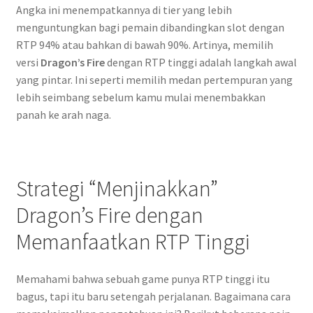
Angka ini menempatkannya di tier yang lebih
menguntungkan bagi pemain dibandingkan slot dengan
RTP 94% atau bahkan di bawah 90%. Artinya, memilih
versi
Dragon’s Fire
dengan RTP tinggi adalah langkah awal
yang pintar. Ini seperti memilih medan pertempuran yang
lebih seimbang sebelum kamu mulai menembakkan
panah ke arah naga.
Strategi “Menjinakkan”
Dragon’s Fire dengan
Memanfaatkan RTP Tinggi
Memahami bahwa sebuah game punya RTP tinggi itu
bagus, tapi itu baru setengah perjalanan. Bagaimana cara