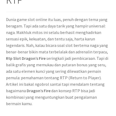
Dunia game slot online itu luas, penuh dengan tema yang
beragam. Tapi ada satu daya tarik yang hampir universal:
naga. Makhluk mitos ini selalu berhasil menghadirkan
sensasi epik, kekuatan, dan tentu saja, harta karun
legendaris. Nah, kalau bicara soal slot bertema naga yang
benar-benar bikin mata terbelalak dan adrenalin terpacu,
Rtp Slot Dragon’s Fire
seringkali jadi pembicaraan. Tapi di
balik grafis yang memukau dan putaran bonus yang seru,
ada satu elemen kunci yang sering dilewatkan pemain
pemula: pemahaman tentang RTP (Return to Player).
Artikel ini bakal ngobrol santai tapi mendalam tentang
bagaimana
Dragon’s Fire
dan konsep RTP bisa jadi
kombinasi yang menguntungkan buat pengalaman
bermain kamu.