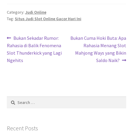
Category:
Judi Online
Tag:
Situs Judi Slot Online Gacor Hari Ini
Post
Previous
Next
Bukan Sekadar Rumor:
Bukan Cuma Hoki Buta: Apa
post:
post:
Rahasia di Balik Fenomena
Rahasia Menang Slot
navigation
Slot Thunderkick yang Lagi
Mahjong Ways yang Bikin
Ngehits
Saldo Naik?
Search
for:
Recent Posts