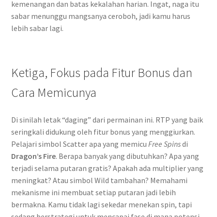
kemenangan dan batas kekalahan harian. Ingat, naga itu
sabar menunggu mangsanya ceroboh, jadi kamu harus
lebih sabar lagi.
Ketiga, Fokus pada Fitur Bonus dan
Cara Memicunya
Di sinilah letak “daging” dari permainan ini. RTP yang baik
seringkali didukung oleh fitur bonus yang menggiurkan.
Pelajari simbol Scatter apa yang memicu
Free Spins
di
Dragon’s Fire
. Berapa banyak yang dibutuhkan? Apa yang
terjadi selama putaran gratis? Apakah ada multiplier yang
meningkat? Atau simbol Wild tambahan? Memahami
mekanisme ini membuat setiap putaran jadi lebih
bermakna. Kamu tidak lagi sekedar menekan spin, tapi
sedang berstrategi untuk mencapai fase di mana potensi