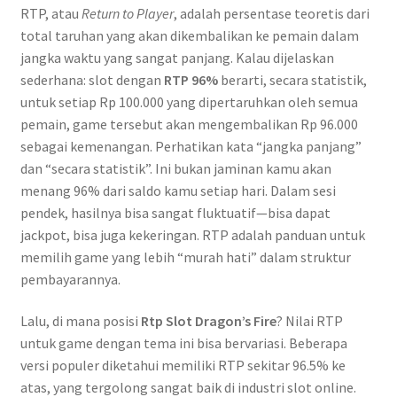
RTP, atau
Return to Player
, adalah persentase teoretis dari
total taruhan yang akan dikembalikan ke pemain dalam
jangka waktu yang sangat panjang. Kalau dijelaskan
sederhana: slot dengan
RTP 96%
berarti, secara statistik,
untuk setiap Rp 100.000 yang dipertaruhkan oleh semua
pemain, game tersebut akan mengembalikan Rp 96.000
sebagai kemenangan. Perhatikan kata “jangka panjang”
dan “secara statistik”. Ini bukan jaminan kamu akan
menang 96% dari saldo kamu setiap hari. Dalam sesi
pendek, hasilnya bisa sangat fluktuatif—bisa dapat
jackpot, bisa juga kekeringan. RTP adalah panduan untuk
memilih game yang lebih “murah hati” dalam struktur
pembayarannya.
Lalu, di mana posisi
Rtp Slot Dragon’s Fire
? Nilai RTP
untuk game dengan tema ini bisa bervariasi. Beberapa
versi populer diketahui memiliki RTP sekitar 96.5% ke
atas, yang tergolong sangat baik di industri slot online.