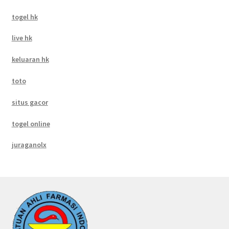
togel hk
live hk
keluaran hk
toto
situs gacor
togel online
juraganolx