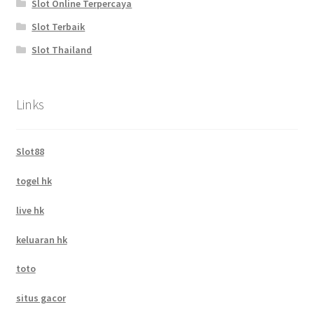
Slot Online Terpercaya
Slot Terbaik
Slot Thailand
Links
Slot88
togel hk
live hk
keluaran hk
toto
situs gacor