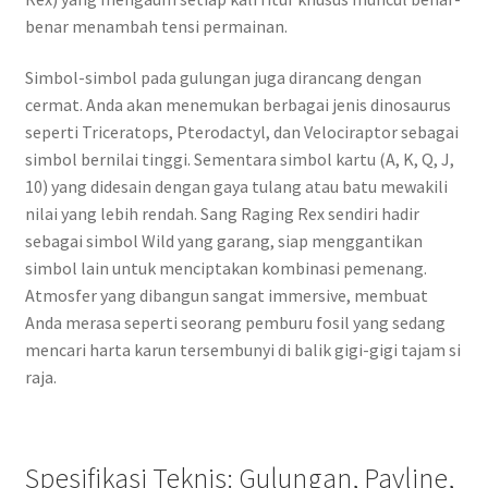
benar menambah tensi permainan.
Simbol-simbol pada gulungan juga dirancang dengan
cermat. Anda akan menemukan berbagai jenis dinosaurus
seperti Triceratops, Pterodactyl, dan Velociraptor sebagai
simbol bernilai tinggi. Sementara simbol kartu (A, K, Q, J,
10) yang didesain dengan gaya tulang atau batu mewakili
nilai yang lebih rendah. Sang Raging Rex sendiri hadir
sebagai simbol Wild yang garang, siap menggantikan
simbol lain untuk menciptakan kombinasi pemenang.
Atmosfer yang dibangun sangat immersive, membuat
Anda merasa seperti seorang pemburu fosil yang sedang
mencari harta karun tersembunyi di balik gigi-gigi tajam si
raja.
Spesifikasi Teknis: Gulungan, Payline,