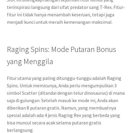
terinspirasi langsung dari sifat predator sang T-Rex. Fitur-
fitur ini tidak hanya menambah keseruan, tetapi juga
menjadi kunci untuk meraih kemenangan maksimal.
Raging Spins: Mode Putaran Bonus
yang Menggila
Fitur utama yang paling ditunggu-tunggu adalah Raging
Spins. Untuk memicunya, Anda perlu mengumpulkan 3
simbol Scatter (ditandai dengan telur dinosaurus) di mana
saja di gulungan. Setelah masuk ke mode ini, Anda akan
diberikan 8 putaran gratis. Namun, yang membuatnya
spesial adalah ada 4 jenis Raging Rex yang berbeda yang
bisa muncul secara acak selama putaran gratis
berlangsung: