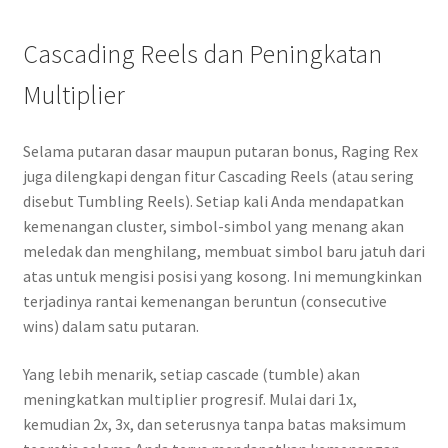
Cascading Reels dan Peningkatan
Multiplier
Selama putaran dasar maupun putaran bonus, Raging Rex
juga dilengkapi dengan fitur Cascading Reels (atau sering
disebut Tumbling Reels). Setiap kali Anda mendapatkan
kemenangan cluster, simbol-simbol yang menang akan
meledak dan menghilang, membuat simbol baru jatuh dari
atas untuk mengisi posisi yang kosong. Ini memungkinkan
terjadinya rantai kemenangan beruntun (consecutive
wins) dalam satu putaran.
Yang lebih menarik, setiap cascade (tumble) akan
meningkatkan multiplier progresif. Mulai dari 1x,
kemudian 2x, 3x, dan seterusnya tanpa batas maksimum