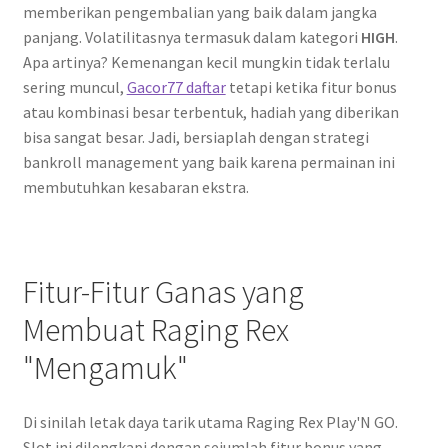
memberikan pengembalian yang baik dalam jangka
panjang. Volatilitasnya termasuk dalam kategori
HIGH
.
Apa artinya? Kemenangan kecil mungkin tidak terlalu
sering muncul,
Gacor77 daftar
tetapi ketika fitur bonus
atau kombinasi besar terbentuk, hadiah yang diberikan
bisa sangat besar. Jadi, bersiaplah dengan strategi
bankroll management yang baik karena permainan ini
membutuhkan kesabaran ekstra.
Fitur-Fitur Ganas yang
Membuat Raging Rex
"Mengamuk"
Di sinilah letak daya tarik utama Raging Rex Play'N GO.
Slot ini dilengkapi dengan sejumlah fitur bonus yang