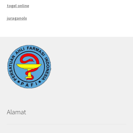
togel online
juraganolx
Alamat