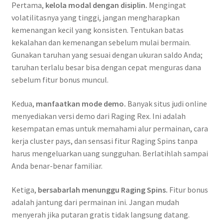
Pertama,
kelola modal dengan disiplin.
Mengingat
volatilitasnya yang tinggi, jangan mengharapkan
kemenangan kecil yang konsisten. Tentukan batas
kekalahan dan kemenangan sebelum mulai bermain.
Gunakan taruhan yang sesuai dengan ukuran saldo Anda;
taruhan terlalu besar bisa dengan cepat menguras dana
sebelum fitur bonus muncul.
Kedua,
manfaatkan mode demo.
Banyak situs judi online
menyediakan versi demo dari Raging Rex. Ini adalah
kesempatan emas untuk memahami alur permainan, cara
kerja cluster pays, dan sensasi fitur Raging Spins tanpa
harus mengeluarkan uang sungguhan. Berlatihlah sampai
Anda benar-benar familiar.
Ketiga,
bersabarlah menunggu Raging Spins.
Fitur bonus
adalah jantung dari permainan ini. Jangan mudah
menyerah jika putaran gratis tidak langsung datang.