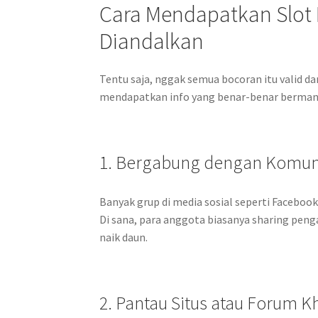
Cara Mendapatkan Slot B
Diandalkan
Tentu saja, nggak semua bocoran itu valid da
mendapatkan info yang benar-benar berman
1. Bergabung dengan Komuni
Banyak grup di media sosial seperti Facebo
Di sana, para anggota biasanya sharing peng
naik daun.
2. Pantau Situs atau Forum K