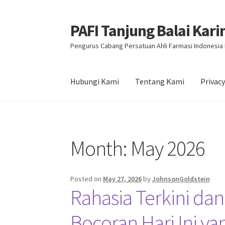
PAFI Tanjung Balai Kar
Skip
Skip
to
to
Pengurus Cabang Persatuan Ahli Farmasi Indonesia
navigation
content
Hubungi Kami
Tentang Kami
Privacy
Home
Hubungi Kami
Privacy Policy
Tentang K
Month:
May 2026
Posted on
May 27, 2026
by
JohnsonGoldstein
Rahasia Terkini dan
Bocoran Hari Ini y