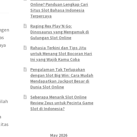
Online? Panduan Lengkap Cari
Situs Slot Bahasa Indonesia
Terpercaya
Raging Rex Play’N Go:
engen
Dinosaurus yang Mengamuk di
pas
Gulungan Slot Online
aya
Rahasia Terkini dan Tips Jitu
untuk Menang Slot Bocoran Hari
Ini yang Wajib Kamu Coba
Pengalaman Tak Terlupakan
dengan Slot Big Win: Cara Mudah
Mendapatkan Jackpot Besar di
Dunia Slot Online
Seberapa Menarik Slot Online
ilah
Review Zeus untuk Pecinta Game
Slot di Indonesia?
a
itas
May 2026