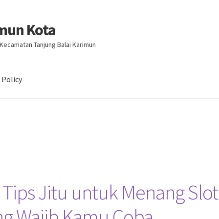
imun Kota
 Kecamatan Tanjung Balai Karimun
 Policy
ami
 Tips Jitu untuk Menang Slot
ang Wajib Kamu Coba