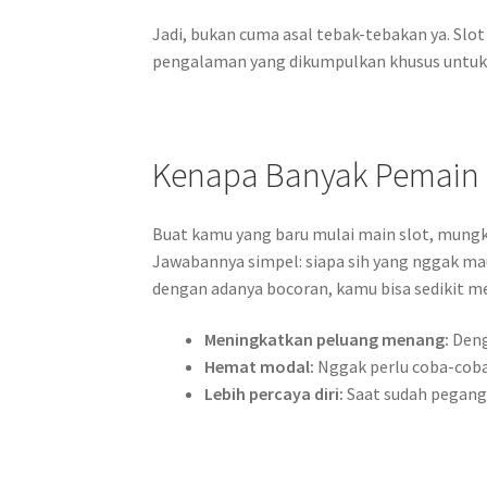
Jadi, bukan cuma asal tebak-tebakan ya. Slo
pengalaman yang dikumpulkan khusus untuk
Kenapa Banyak Pemain Ca
Buat kamu yang baru mulai main slot, mungk
Jawabannya simpel: siapa sih yang nggak m
dengan adanya bocoran, kamu bisa sedikit m
Meningkatkan peluang menang:
Deng
Hemat modal:
Nggak perlu coba-coba
Lebih percaya diri:
Saat sudah pegang 