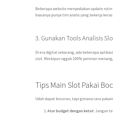
Beberapa website menyediakan update rutin me
biasanya punya tim analis yang bekerja kera
3. Gunakan Tools Analisis Slo
Di era digital sekarang, ada beberapa apli
slot. Meskipun nggak 100% jaminan menang, t
Tips Main Slot Pakai Bo
Udah dapat bocoran, tapi gimana cara pakainy
Atur budget dengan ketat:
Jangan ter