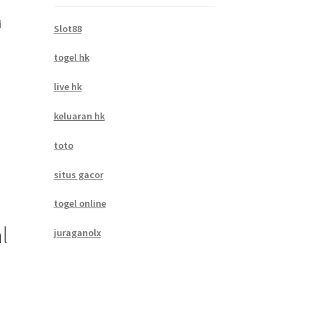
i
Slot88
togel hk
live hk
keluaran hk
toto
situs gacor
togel online
l
juraganolx