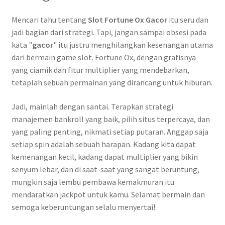
Mencari tahu tentang
Slot Fortune Ox Gacor
itu seru dan
jadi bagian dari strategi. Tapi, jangan sampai obsesi pada
kata "
gacor
" itu justru menghilangkan kesenangan utama
dari bermain game slot. Fortune Ox, dengan grafisnya
yang ciamik dan fitur multiplier yang mendebarkan,
tetaplah sebuah permainan yang dirancang untuk hiburan.
Jadi, mainlah dengan santai. Terapkan strategi
manajemen bankroll yang baik, pilih situs terpercaya, dan
yang paling penting, nikmati setiap putaran. Anggap saja
setiap spin adalah sebuah harapan. Kadang kita dapat
kemenangan kecil, kadang dapat multiplier yang bikin
senyum lebar, dan di saat-saat yang sangat beruntung,
mungkin saja lembu pembawa kemakmuran itu
mendaratkan jackpot untuk kamu. Selamat bermain dan
semoga keberuntungan selalu menyertai!