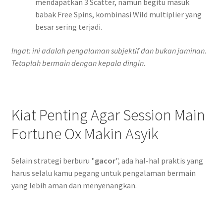
mendapatkan 3 Scatter, namun begitu masuk
babak Free Spins, kombinasi Wild multiplier yang
besar sering terjadi.
Ingat: ini adalah pengalaman subjektif dan bukan jaminan.
Tetaplah bermain dengan kepala dingin.
Kiat Penting Agar Session Main
Fortune Ox Makin Asyik
Selain strategi berburu "
gacor
", ada hal-hal praktis yang
harus selalu kamu pegang untuk pengalaman bermain
yang lebih aman dan menyenangkan.