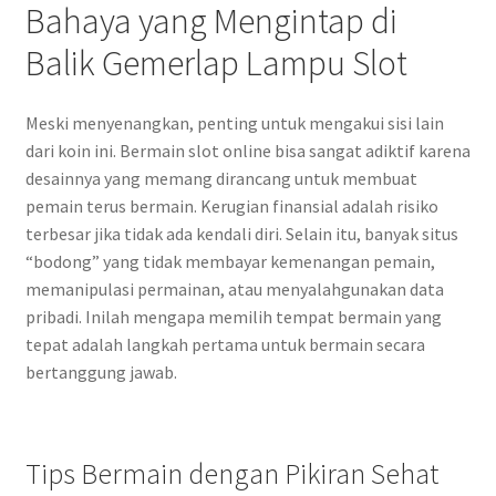
Bahaya yang Mengintap di
Balik Gemerlap Lampu Slot
Meski menyenangkan, penting untuk mengakui sisi lain
dari koin ini. Bermain slot online bisa sangat adiktif karena
desainnya yang memang dirancang untuk membuat
pemain terus bermain. Kerugian finansial adalah risiko
terbesar jika tidak ada kendali diri. Selain itu, banyak situs
“bodong” yang tidak membayar kemenangan pemain,
memanipulasi permainan, atau menyalahgunakan data
pribadi. Inilah mengapa memilih tempat bermain yang
tepat adalah langkah pertama untuk bermain secara
bertanggung jawab.
Tips Bermain dengan Pikiran Sehat