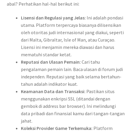
abal? Perhatikan hal-hal berikut ini:
Lisensi dan Regulasi yang Jelas:
Ini adalah pondasi
utama. Platform terpercaya biasanya dilisensikan
oleh otoritas judi internasional yang diakui, seperti
dari Malta, Gibraltar, Isle of Man, atau Curaçao.
Lisensi ini menjamin mereka diawasi dan harus
mematuhi standar ketat.
Reputasi dan Ulasan Pemain:
Cari tahu
pengalaman pemain lain. Baca ulasan di forum judi
independen. Reputasi yang baik selama bertahun-
tahun adalah indikator kuat.
Keamanan Data dan Transaksi:
Pastikan situs
menggunakan enkripsi SSL (ditandai dengan
gembok di address bar browser). Ini melindungi
data pribadi dan finansial kamu dari tangan-tangan
jahat.
Koleksi Provider Game Terkemuka:
Platform