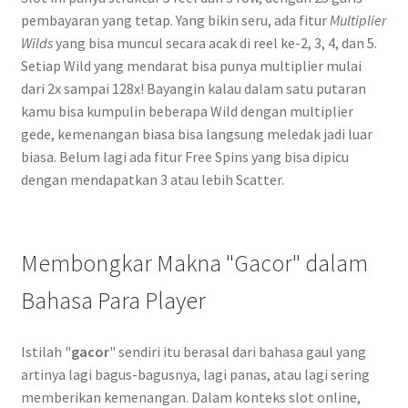
pembayaran yang tetap. Yang bikin seru, ada fitur
Multiplier
Wilds
yang bisa muncul secara acak di reel ke-2, 3, 4, dan 5.
Setiap Wild yang mendarat bisa punya multiplier mulai
dari 2x sampai 128x! Bayangin kalau dalam satu putaran
kamu bisa kumpulin beberapa Wild dengan multiplier
gede, kemenangan biasa bisa langsung meledak jadi luar
biasa. Belum lagi ada fitur Free Spins yang bisa dipicu
dengan mendapatkan 3 atau lebih Scatter.
Membongkar Makna "Gacor" dalam
Bahasa Para Player
Istilah "
gacor
" sendiri itu berasal dari bahasa gaul yang
artinya lagi bagus-bagusnya, lagi panas, atau lagi sering
memberikan kemenangan. Dalam konteks slot online,