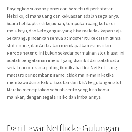
Bayangkan suasana panas dan berdebu di perbatasan
Meksiko, di mana uang dan kekuasaan adalah segalanya.
Suara helikopter di kejauhan, tumpukan uang kotor di
meja kayu, dan ketegangan yang bisa meledak kapan saja.
Sekarang, pindahkan semua atmosfer itu ke dalam dunia
slot online, dan Anda akan mendapatkan esensi dari
Narcos Netent
. Ini bukan sekadar permainan slot biasa; ini
adalah pengalaman imersif yang diambil dari salah satu
serial narco-drama paling ikonik abad ini. NetEnt, sang
maestro pengembang game, tidak main-main ketika
membawa dunia Pablo Escobar dan DEA ke gulungan slot.
Mereka menciptakan sebuah cerita yang bisa kamu
mainkan, dengan segala risiko dan imbalannya.
Dari Layar Netflix ke Gulungan