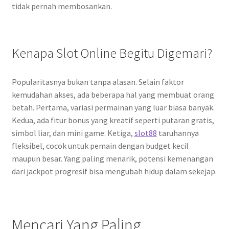
tidak pernah membosankan.
Kenapa Slot Online Begitu Digemari?
Popularitasnya bukan tanpa alasan. Selain faktor
kemudahan akses, ada beberapa hal yang membuat orang
betah. Pertama, variasi permainan yang luar biasa banyak.
Kedua, ada fitur bonus yang kreatif seperti putaran gratis,
simbol liar, dan mini game. Ketiga,
slot88
taruhannya
fleksibel, cocok untuk pemain dengan budget kecil
maupun besar. Yang paling menarik, potensi kemenangan
dari jackpot progresif bisa mengubah hidup dalam sekejap.
Mencari Yang Paling