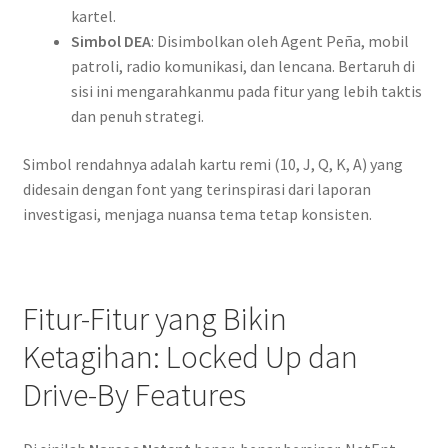
kartel.
Simbol DEA
: Disimbolkan oleh Agent Peña, mobil
patroli, radio komunikasi, dan lencana. Bertaruh di
sisi ini mengarahkanmu pada fitur yang lebih taktis
dan penuh strategi.
Simbol rendahnya adalah kartu remi (10, J, Q, K, A) yang
didesain dengan font yang terinspirasi dari laporan
investigasi, menjaga nuansa tema tetap konsisten.
Fitur-Fitur yang Bikin
Ketagihan: Locked Up dan
Drive-By Features