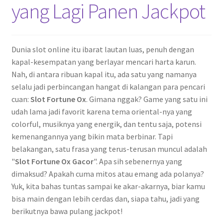
yang Lagi Panen Jackpot
Dunia slot online itu ibarat lautan luas, penuh dengan
kapal-kesempatan yang berlayar mencari harta karun.
Nah, di antara ribuan kapal itu, ada satu yang namanya
selalu jadi perbincangan hangat di kalangan para pencari
cuan:
Slot Fortune Ox
. Gimana nggak? Game yang satu ini
udah lama jadi favorit karena tema oriental-nya yang
colorful, musiknya yang energik, dan tentu saja, potensi
kemenangannya yang bikin mata berbinar. Tapi
belakangan, satu frasa yang terus-terusan muncul adalah
"
Slot Fortune Ox Gacor
". Apa sih sebenernya yang
dimaksud? Apakah cuma mitos atau emang ada polanya?
Yuk, kita bahas tuntas sampai ke akar-akarnya, biar kamu
bisa main dengan lebih cerdas dan, siapa tahu, jadi yang
berikutnya bawa pulang jackpot!