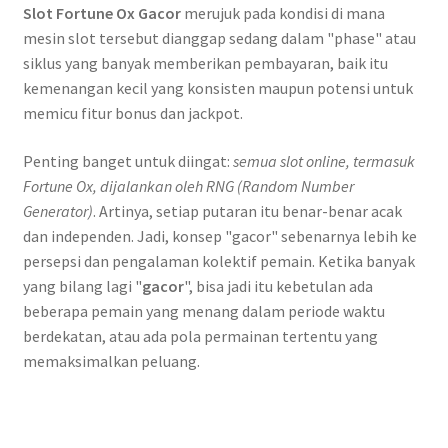
Slot Fortune Ox Gacor
merujuk pada kondisi di mana
mesin slot tersebut dianggap sedang dalam "phase" atau
siklus yang banyak memberikan pembayaran, baik itu
kemenangan kecil yang konsisten maupun potensi untuk
memicu fitur bonus dan jackpot.
Penting banget untuk diingat:
semua slot online, termasuk
Fortune Ox, dijalankan oleh RNG (Random Number
Generator)
. Artinya, setiap putaran itu benar-benar acak
dan independen. Jadi, konsep "gacor" sebenarnya lebih ke
persepsi dan pengalaman kolektif pemain. Ketika banyak
yang bilang lagi "
gacor
", bisa jadi itu kebetulan ada
beberapa pemain yang menang dalam periode waktu
berdekatan, atau ada pola permainan tertentu yang
memaksimalkan peluang.