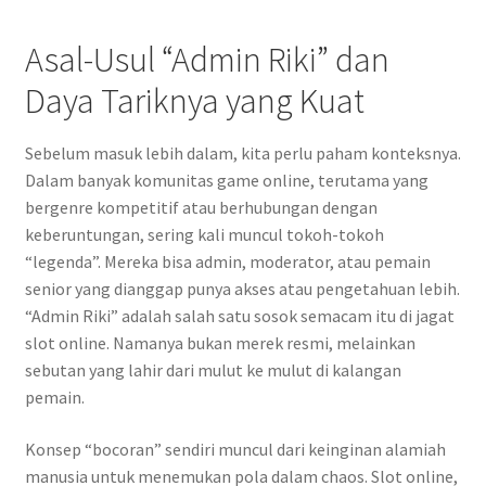
Asal-Usul “Admin Riki” dan
Daya Tariknya yang Kuat
Sebelum masuk lebih dalam, kita perlu paham konteksnya.
Dalam banyak komunitas game online, terutama yang
bergenre kompetitif atau berhubungan dengan
keberuntungan, sering kali muncul tokoh-tokoh
“legenda”. Mereka bisa admin, moderator, atau pemain
senior yang dianggap punya akses atau pengetahuan lebih.
“Admin Riki” adalah salah satu sosok semacam itu di jagat
slot online. Namanya bukan merek resmi, melainkan
sebutan yang lahir dari mulut ke mulut di kalangan
pemain.
Konsep “bocoran” sendiri muncul dari keinginan alamiah
manusia untuk menemukan pola dalam chaos. Slot online,