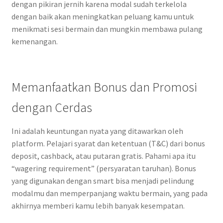
dengan pikiran jernih karena modal sudah terkelola
dengan baik akan meningkatkan peluang kamu untuk
menikmati sesi bermain dan mungkin membawa pulang
kemenangan.
Memanfaatkan Bonus dan Promosi
dengan Cerdas
Ini adalah keuntungan nyata yang ditawarkan oleh
platform. Pelajari syarat dan ketentuan (T&C) dari bonus
deposit, cashback, atau putaran gratis. Pahami apa itu
“wagering requirement” (persyaratan taruhan). Bonus
yang digunakan dengan smart bisa menjadi pelindung
modalmu dan memperpanjang waktu bermain, yang pada
akhirnya memberi kamu lebih banyak kesempatan.