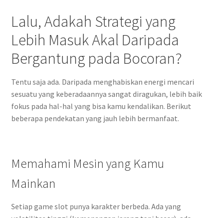
Lalu, Adakah Strategi yang
Lebih Masuk Akal Daripada
Bergantung pada Bocoran?
Tentu saja ada. Daripada menghabiskan energi mencari
sesuatu yang keberadaannya sangat diragukan, lebih baik
fokus pada hal-hal yang bisa kamu kendalikan. Berikut
beberapa pendekatan yang jauh lebih bermanfaat.
Memahami Mesin yang Kamu
Mainkan
Setiap game slot punya karakter berbeda. Ada yang