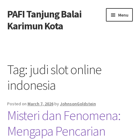
PAFI Tanjung Balai
Skip
Skip
Menu
to
to
Karimun Kota
navigation
content
Home
Hubungi Kami
Tag:
judi slot online
Privacy Policy
indonesia
Tentang Kami
Posted on
March 7, 2026
by
JohnsonGoldstein
Misteri dan Fenomena:
Mengapa Pencarian