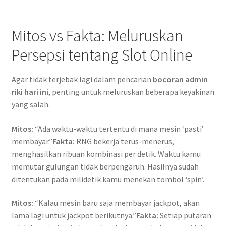
Mitos vs Fakta: Meluruskan
Persepsi tentang Slot Online
Agar tidak terjebak lagi dalam pencarian
bocoran admin
riki hari ini
, penting untuk meluruskan beberapa keyakinan
yang salah.
Mitos:
“Ada waktu-waktu tertentu di mana mesin ‘pasti’
membayar.”
Fakta:
RNG bekerja terus-menerus,
menghasilkan ribuan kombinasi per detik. Waktu kamu
memutar gulungan tidak berpengaruh. Hasilnya sudah
ditentukan pada milidetik kamu menekan tombol ‘spin’.
Mitos:
“Kalau mesin baru saja membayar jackpot, akan
lama lagi untuk jackpot berikutnya.”
Fakta:
Setiap putaran