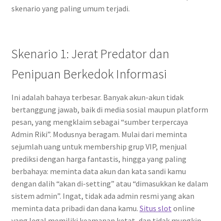
skenario yang paling umum terjadi.
Skenario 1: Jerat Predator dan
Penipuan Berkedok Informasi
Ini adalah bahaya terbesar. Banyak akun-akun tidak
bertanggung jawab, baik di media sosial maupun platform
pesan, yang mengklaim sebagai “sumber terpercaya
Admin Riki”. Modusnya beragam. Mulai dari meminta
sejumlah uang untuk membership grup VIP, menjual
prediksi dengan harga fantastis, hingga yang paling
berbahaya: meminta data akun dan kata sandi kamu
dengan dalih “akan di-setting” atau “dimasukkan ke dalam
sistem admin”. Ingat, tidak ada admin resmi yang akan
meminta data pribadi dan dana kamu.
Situs slot
online
yang legal memiliki keamanan ketat, dan tidak mungkin