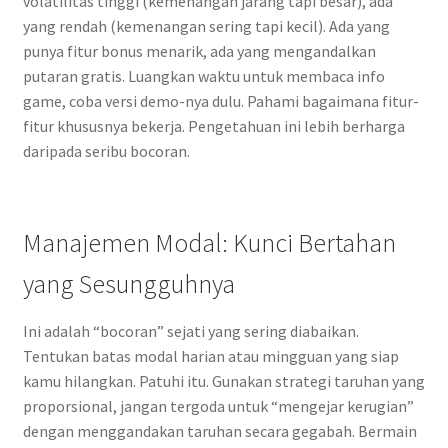
volatilitas tinggi (kemenangan jarang tapi besar), ada
yang rendah (kemenangan sering tapi kecil). Ada yang
punya fitur bonus menarik, ada yang mengandalkan
putaran gratis. Luangkan waktu untuk membaca info
game, coba versi demo-nya dulu. Pahami bagaimana fitur-
fitur khususnya bekerja. Pengetahuan ini lebih berharga
daripada seribu bocoran.
Manajemen Modal: Kunci Bertahan
yang Sesungguhnya
Ini adalah “bocoran” sejati yang sering diabaikan.
Tentukan batas modal harian atau mingguan yang siap
kamu hilangkan. Patuhi itu. Gunakan strategi taruhan yang
proporsional, jangan tergoda untuk “mengejar kerugian”
dengan menggandakan taruhan secara gegabah. Bermain