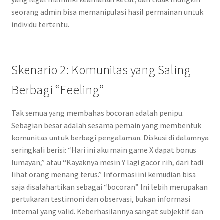
seorang admin bisa memanipulasi hasil permainan untuk
individu tertentu.
Skenario 2: Komunitas yang Saling
Berbagi “Feeling”
Tak semua yang membahas bocoran adalah penipu.
Sebagian besar adalah sesama pemain yang membentuk
komunitas untuk berbagi pengalaman. Diskusi di dalamnya
seringkali berisi: “Hari ini aku main game X dapat bonus
lumayan,” atau “Kayaknya mesin Y lagi gacor nih, dari tadi
lihat orang menang terus.” Informasi ini kemudian bisa
saja disalahartikan sebagai “bocoran”. Ini lebih merupakan
pertukaran testimoni dan observasi, bukan informasi
internal yang valid. Keberhasilannya sangat subjektif dan