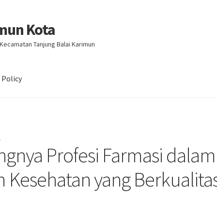
imun Kota
 Kecamatan Tanjung Balai Karimun
 Policy
ami
n
gnya Profesi Farmasi dalam
Kesehatan yang Berkualita