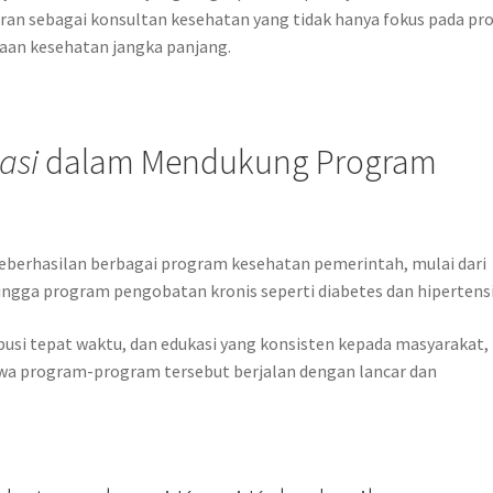
ran sebagai konsultan kesehatan yang tidak hanya fokus pada pr
aan kesehatan jangka panjang.
asi
dalam Mendukung Program
keberhasilan berbagai program kesehatan pemerintah, mulai dari
ingga program pengobatan kronis seperti diabetes dan hipertensi
ibusi tepat waktu, dan edukasi yang konsisten kepada masyarakat,
a program-program tersebut berjalan dengan lancar dan