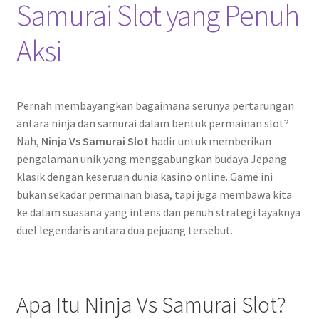
Samurai Slot yang Penuh
Aksi
Pernah membayangkan bagaimana serunya pertarungan
antara ninja dan samurai dalam bentuk permainan slot?
Nah,
Ninja Vs Samurai Slot
hadir untuk memberikan
pengalaman unik yang menggabungkan budaya Jepang
klasik dengan keseruan dunia kasino online. Game ini
bukan sekadar permainan biasa, tapi juga membawa kita
ke dalam suasana yang intens dan penuh strategi layaknya
duel legendaris antara dua pejuang tersebut.
Apa Itu Ninja Vs Samurai Slot?