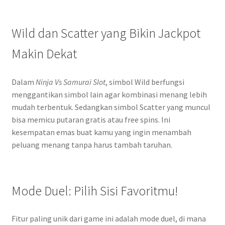
Wild dan Scatter yang Bikin Jackpot
Makin Dekat
Dalam
Ninja Vs Samurai Slot
, simbol Wild berfungsi
menggantikan simbol lain agar kombinasi menang lebih
mudah terbentuk. Sedangkan simbol Scatter yang muncul
bisa memicu putaran gratis atau free spins. Ini
kesempatan emas buat kamu yang ingin menambah
peluang menang tanpa harus tambah taruhan.
Mode Duel: Pilih Sisi Favoritmu!
Fitur paling unik dari game ini adalah mode duel, di mana