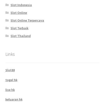
Slot Indonesia
Slot Online
Slot Online Terpercaya
Slot Terbaik
Slot Thailand
Links
Slot88
togel hk
live hk
keluaran hk