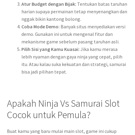
Atur Budget dengan Bijak:
Tentukan batas taruhan
harian supaya permainan tetap menyenangkan dan
nggak bikin kantong bolong.
Coba Mode Demo:
Banyak situs menyediakan versi
demo. Gunakan ini untuk mengenal fitur dan
mekanisme game sebelum pasang taruhan asli.
Pilih Sisi yang Kamu Kuasai:
Jika kamu merasa
lebih nyaman dengan gaya ninja yang cepat, pilih
itu. Atau kalau suka kekuatan dan strategi, samurai
bisa jadi pilihan tepat.
Apakah Ninja Vs Samurai Slot
Cocok untuk Pemula?
Buat kamu yang baru mulai main slot, game ini cukup