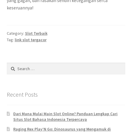
yang gagah, dan rasakan sendiri ketegangan serta
keseruannya!
Category:
Slot Terbaik
Tag:
link slot tergacor
Search
for:
Recent Posts
Dari Mana Mulai Main Slot Online? Panduan Lengkap Cari
Situs Slot Bahasa Indonesia Terpercaya
Raging Rex Play’N Go: Dinosaurus yang Mengamuk di