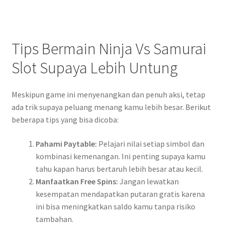
Tips Bermain Ninja Vs Samurai
Slot Supaya Lebih Untung
Meskipun game ini menyenangkan dan penuh aksi, tetap
ada trik supaya peluang menang kamu lebih besar. Berikut
beberapa tips yang bisa dicoba:
Pahami Paytable:
Pelajari nilai setiap simbol dan
kombinasi kemenangan. Ini penting supaya kamu
tahu kapan harus bertaruh lebih besar atau kecil.
Manfaatkan Free Spins:
Jangan lewatkan
kesempatan mendapatkan putaran gratis karena
ini bisa meningkatkan saldo kamu tanpa risiko
tambahan.