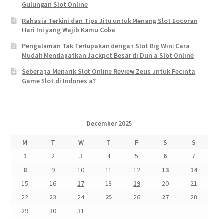
Gulungan Slot Online
Rahasia Terkini dan Tips Jitu untuk Menang Slot Bocoran
Hari Ini yang Wajib Kamu Coba
Pengalaman Tak Terlupakan dengan Slot Big Win: Cara
Mudah Mendapatkan Jackpot Besar di Dunia Slot Online
Seberapa Menarik Slot Online Review Zeus untuk Pecinta
Game Slot di Indonesia?
December 2025
M
T
W
T
F
S
S
1
2
3
4
5
6
7
8
9
10
11
12
13
14
15
16
17
18
19
20
21
22
23
24
25
26
27
28
29
30
31