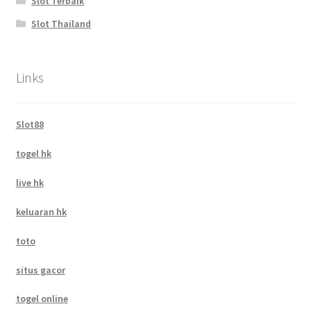
Slot Terbaik
Slot Thailand
Links
Slot88
togel hk
live hk
keluaran hk
toto
situs gacor
togel online