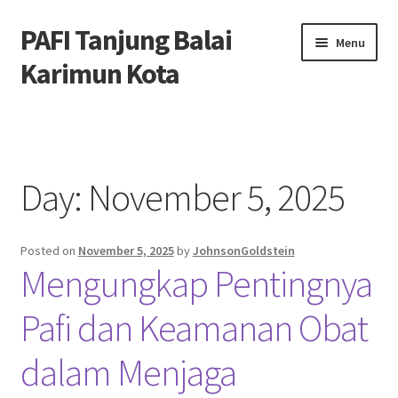
PAFI Tanjung Balai
Skip
Skip
Menu
to
to
Karimun Kota
navigation
content
Home
Hubungi Kami
Day:
November 5, 2025
Privacy Policy
Posted on
November 5, 2025
by
JohnsonGoldstein
Tentang Kami
Mengungkap Pentingnya
Pafi dan Keamanan Obat
dalam Menjaga